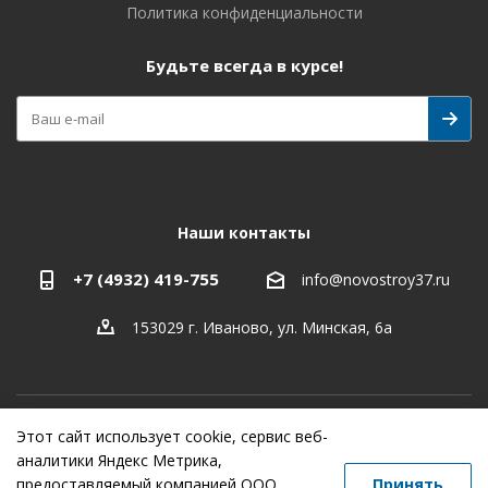
Политика конфиденциальности
Будьте всегда в курсе!
Наши контакты
+7 (4932) 419-755
info@novostroy37.ru
153029 г. Иваново, ул. Минская, 6а
Этот сайт использует cookie, сервис веб-
-
разработка
,
продвижение сайта
,
реклама
аналитики Яндекс Метрика,
предоставляемый компанией ООО
Принять