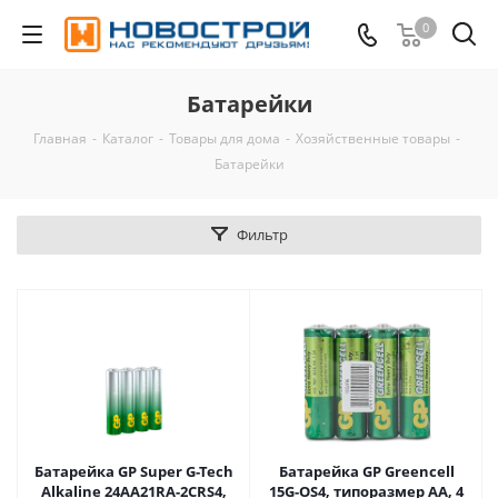
0
Батарейки
Главная
-
Каталог
-
Товары для дома
-
Хозяйственные товары
-
Батарейки
Фильтр
Батарейка GP Super G-Tech
Батарейка GP Greencell
Alkaline 24AA21RA-2CRS4,
15G-OS4, типоразмер АА, 4