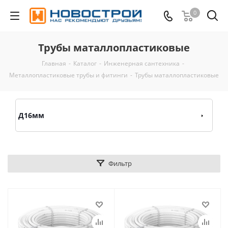
0
Трубы маталлопластиковые
Главная
-
Каталог
-
Инженерная сантехника
-
Металлопластиковые трубы и фитинги
-
Трубы маталлопластиковые
Д16мм
Фильтр