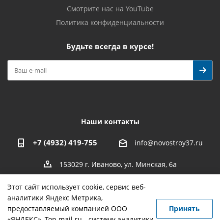
Смотрите нас на YouTube
Политика конфиденциальности
Будьте всегда в курсе!
Наши контакты
+7 (4932) 419-755
info@novostroy37.ru
153029 г. Иваново, ул. Минская, 6а
Этот сайт использует cookie, сервис веб-
аналитики Яндекс Метрика,
предоставляемый компанией ООО
Принять
-
разработка
,
продвижение сайта
,
реклама
«ЯНДЕКС», Top.mail.ru - систему аналитики