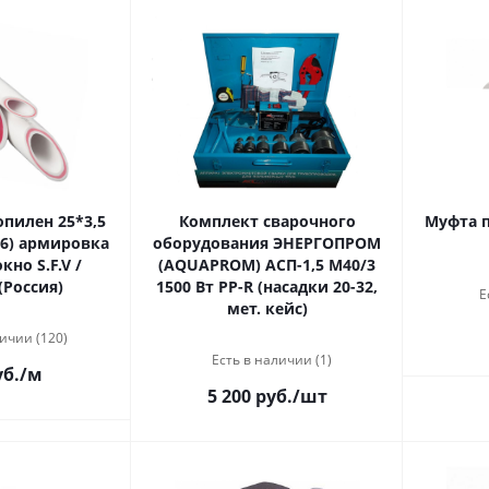
пилен 25*3,5
Комплект сварочного
Муфта п
 6) армировка
оборудования ЭНЕРГОПРОМ
но S.F.V /
(AQUAPROM) АСП-1,5 М40/3
(Россия)
1500 Вт PP-R (насадки 20-32,
Е
мет. кейс)
ичии (120)
Есть в наличии (1)
уб.
/м
5 200 руб.
/шт