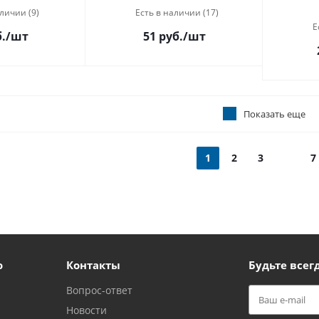
личии (9)
Есть в наличии (17)
Е
.
/шт
51 руб.
/шт
Показать еще
1
2
3
7
ю
Контакты
Будьте всегд
Вопрос-ответ
Новости