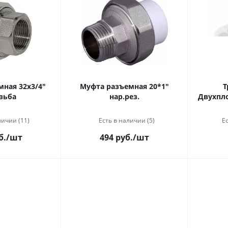
ная 32х3/4"
Муфта разъемная 20*1"
Т
зьба
нар.рез.
Двухпл
личии (11)
Есть в наличии (5)
Ес
б.
/шт
494 руб.
/шт