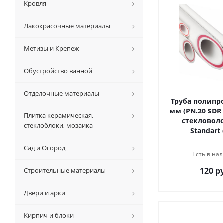
Кровля
Лакокрасочные материалы
Метизы и Крепеж
Обустройство ванной
Отделочные материалы
Труба полипро
мм (PN.20 SDR
Плитка керамическая,
стекловолок
стеклоблоки, мозаика
Standart 
Сад и Огород
Есть в нал
120 р
Строительные материалы
Двери и арки
Кирпич и блоки