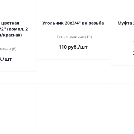
 цветная
Угольник 20х3/4" вн.резьба
Муфта 
2'' (компл. 2
я/красная)
Есть в наличии (19)
110 руб.
/шт
личии (6)
.
/шт