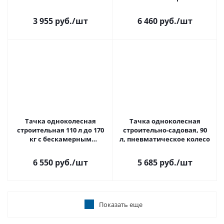
колесом POLYAGRO
3 955 руб.
/шт
6 460 руб.
/шт
Тачка одноколесная
Тачка одноколесная
строительная 110 л до 170
строительно-садовая, 90
кг с бескамерным
л, пневматическое колесо
колесом POLYAGRO
6 550 руб.
/шт
5 685 руб.
/шт
Показать еще