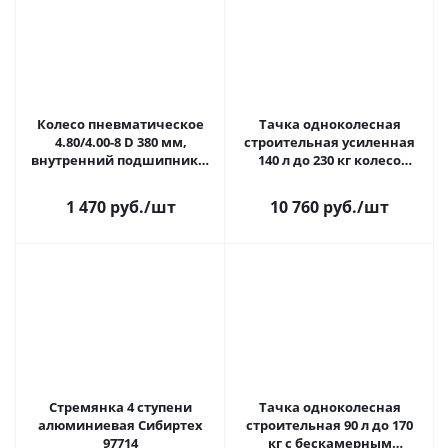
Колесо пневматическое
Тачка одноколесная
4.80/4.00-8 D 380 мм,
строительная усиленная
внутренний подшипник D
140 л до 230 кг колесо
20 мм, длина оси 90 мм
15х6.00-6 Denzel
Palisad
1 470 руб.
/шт
10 760 руб.
/шт
Стремянка 4 ступени
Тачка одноколесная
алюминиевая Сибиртех
строительная 90 л до 170
97714
кг с бескамерным