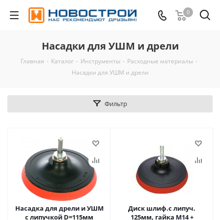
0
Насадки для УШМ и дрели
Главная
-
Каталог
-
Инструменты
-
Расходные материалы
-
Насадки для УШМ и дрели
Фильтр
Насадка для дрели и УШМ
Диск шлиф.с липуч.
с липучкой D=115мм
125мм, гайка М14 +