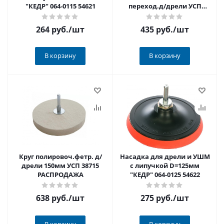
"КЕДР" 064-0115 54621
переход.д/дрели УСП
39623
264 руб.
/шт
435 руб.
/шт
В корзину
В корзину
Круг полировоч.фетр. д/
Насадка для дрели и УШМ
дрели 150мм УСП 38715
с липучкой D=125мм
РАСПРОДАЖА
"КЕДР" 064-0125 54622
638 руб.
/шт
275 руб.
/шт