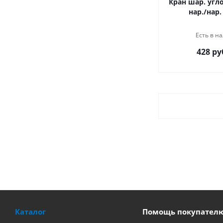
Кран шар. угло
нар./нар.
Есть в на
428 ру
Каталог
Помощь покупател