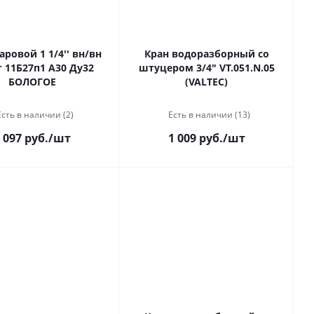
ровой 1 1/4'' вн/вн
Кран водоразборный со
 11Б27п1 А30 Ду32
штуцером 3/4" VT.051.N.05
БОЛОГОЕ
(VALTEC)
Есть в наличии (2)
Есть в наличии (13)
 097 руб.
/шт
1 009 руб.
/шт