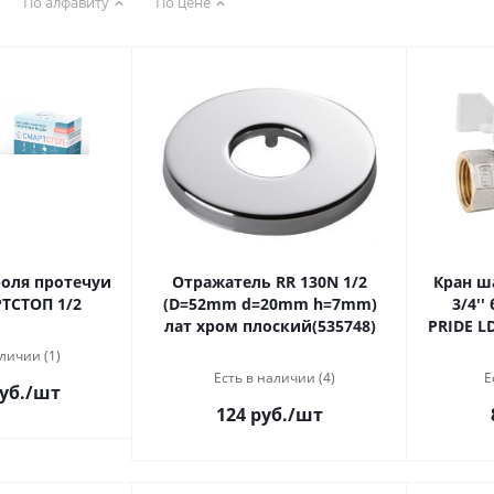
По алфавиту
По цене
оля протечуи
Отражатель RR 130N 1/2
Кран ш
ТСТОП 1/2
(D=52mm d=20mm h=7mm)
3/4''
лат хром плоский(535748)
PRIDE LD
личии (1)
Есть в наличии (4)
Е
уб.
/шт
124 руб.
/шт