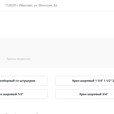
153029 г. Иваново, ул. Минская, 6а
-
Краны водяные
разборный со штуцером
Кран шаровый 1 1/4" 1 1/2" 2
н шаровый 1/2"
Кран шаровый 3/4"