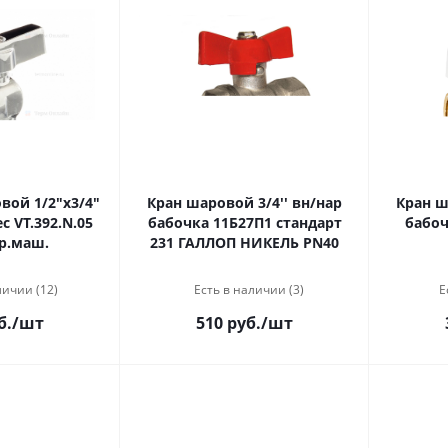
вой 1/2"х3/4"
Кран шаровой 3/4'' вн/нар
Кран ш
ec VT.392.N.05
бабочка 11Б27П1 стандарт
бабоч
р.маш.
231 ГАЛЛОП НИКЕЛЬ PN40
личии (12)
Есть в наличии (3)
Е
б.
/шт
510 руб.
/шт