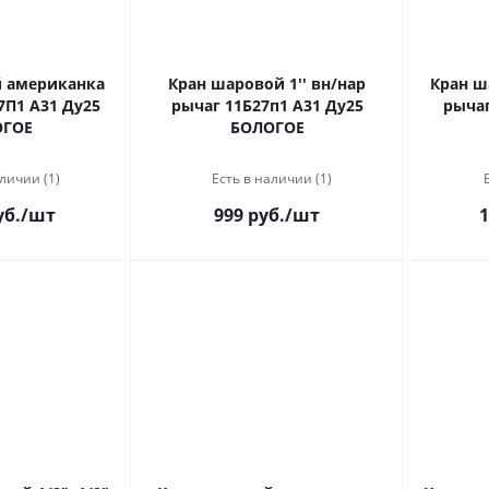
ка
Кран шаровой 1'' вн/нар
Кран ша
7П1 А31 Ду25
рычаг 11Б27п1 А31 Ду25
рычаг
ОГОЕ
БОЛОГОЕ
личии (1)
Есть в наличии (1)
уб.
/шт
999 руб.
/шт
1