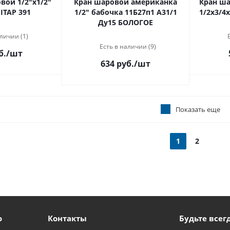
вой 1/2"х1/2"
Кран шаровой американка
Кран ша
 ITAP 391
1/2" бабочка 11Б27п1 А31/1
1/2х3/4х
Ду15 БОЛОГОЕ
личии (1)
Есть в наличии (9)
б.
/шт
634 руб.
/шт
Показать еще
1
2
ю
Контакты
Будьте всегд