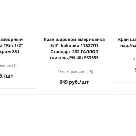
разборный
Кран шаровой американка
Кран ша
 TRm 1/2"
3/4'' бабочка 11Б27П1
нар./на
хром 851
Стандарт 232 ГАЛЛОП
(никель,PN 40) 533555
Е
личии (1)
Есть в наличии (15)
б.
/шт
649 руб.
/шт