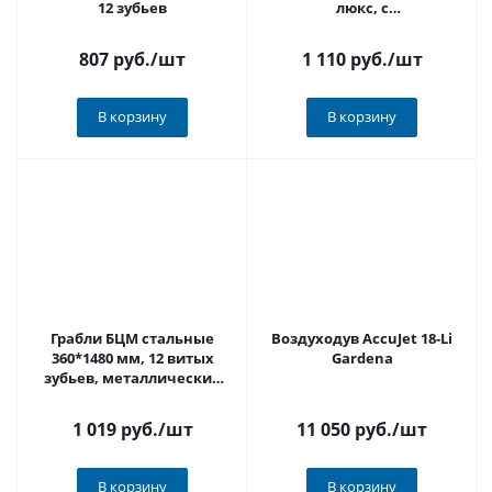
12 зубьев
люкс, с
металлизированным
черенком и ручкой, 118
807 руб.
/шт
1 110 руб.
/шт
см
В корзину
В корзину
Грабли БЦМ стальные
Воздуходув AccuJet 18-Li
360*1480 мм, 12 витых
Gardena
зубьев, металлический
черенок 2197
1 019 руб.
/шт
11 050 руб.
/шт
В корзину
В корзину