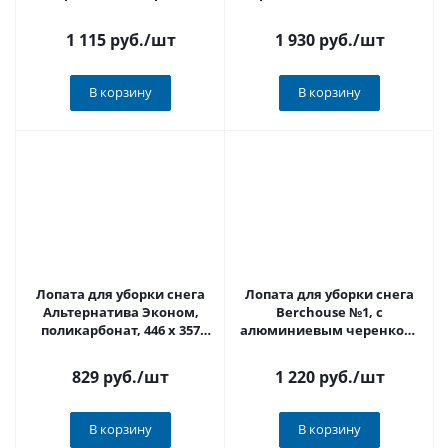
ручка, 750 x 400 мм 223111
1 115 руб.
/шт
1 930 руб.
/шт
В корзину
В корзину
Лопата для уборки снега
Лопата для уборки снега
Альтернатива Эконом,
Berchouse №1, с
поликарбонат, 446 x 357
алюминиевым черенком,
мм 262711
500 x 400 мм 223117
829 руб.
/шт
1 220 руб.
/шт
В корзину
В корзину