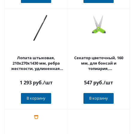
Лопата штыковая,
Секатор цветочный, 160
210х270х1430 мм, ребра
мм, для бонсай и
жесткости, удлиненная,
топиария,
деревянный черенок,
двухкомпонентные
LUXE Palisad
рукоятки, Palisad 60499
1 293 руб.
/шт
547 руб.
/шт
В корзину
В корзину