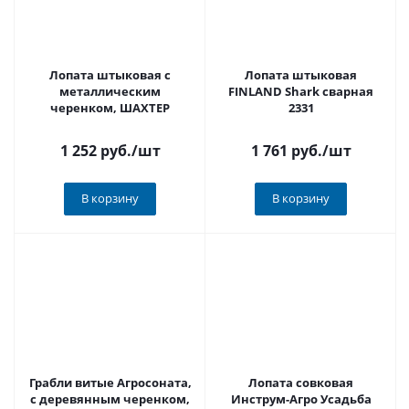
Лопата штыковая с
Лопата штыковая
металлическим
FINLAND Shark сварная
черенком, ШАХТЕР
2331
1 252 руб.
/шт
1 761 руб.
/шт
В корзину
В корзину
Грабли витые Агросоната,
Лопата совковая
с деревянным черенком,
Инструм-Агро Усадьба