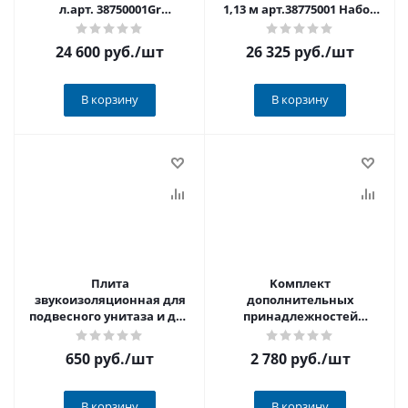
л.арт. 38750001Gr
1,13 м арт.38775001 Набор
(38528+38558+38505+37131)
(рама+панель+уголки+шумои
АКЦИЯ
АКЦИЯ
24 600 руб.
/шт
26 325 руб.
/шт
В корзину
В корзину
Плита
Kомплект
звукоизоляционная для
дополнительных
подвесного унитаза и для
принадлежностей
биде.M91 арт.M91 ALCA
арт.M900 ALCA PLAST
PLAST
650 руб.
/шт
2 780 руб.
/шт
В корзину
В корзину