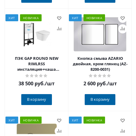
ХИТ
НОВИНКА
ХИТ
НОВИНКА
ПЭК GAP ROUND NEW
Кнопка смыва AZARIO
RIMLRSS
двойная, хром глянец (AZ-
инсталяция+чаша
8200-0031)
подвесная, сиденье микр.
38 500 руб.
/шт
2 600 руб.
/шт
В корзину
В корзину
ХИТ
НОВИНКА
ХИТ
НОВИНКА