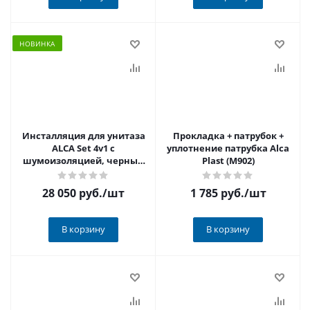
НОВИНКА
Инсталляция для унитаза
Прокладка + патрубок +
ALCA Set 4v1 с
уплотнение патрубка Alca
шумоизоляцией, черный
Plast (M902)
матовый AM101/1120-4:1
RU M678-0001
28 050 руб.
/шт
1 785 руб.
/шт
В корзину
В корзину