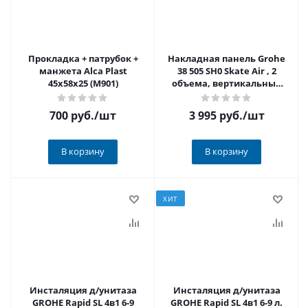
Прокладка + патрубок +
Накладная панель Grohe
манжета Alca Plast
38 505 SH0 Skate Air , 2
45х58х25 (M901)
объема, вертикальный
монтаж АКЦИЯ
700 руб.
/шт
3 995 руб.
/шт
В корзину
В корзину
ХИТ
Инсталяция д/унитаза
Инсталяция д/унитаза
GROHE Rapid SL 4в1 6-9
GROHE Rapid SL 4в1 6-9 л.