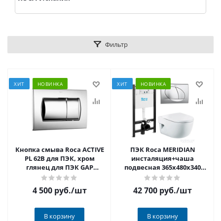
Фильтр
ХИТ
НОВИНКА
ХИТ
НОВИНКА
Кнопка смыва Roca ACTIVE
ПЭК Roca MERIDIAN
PL 62B для ПЭК, хром
инсталяция+чаша
глянец для ПЭК GAP
подвесная 365x480x340
7.8931.0.500.0
мм, сиденье
микр.+кнопка смыва.
4 500 руб.
/шт
42 700 руб.
/шт
В корзину
В корзину