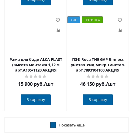
ХИТ
НОВИНКА
Рама для биде ALCA PLAST
ПЭК Roca THE GAP Rimless
(высота монтажа 1,12 м
унитаз+сид.микр.+инстал.+кн
арт.A105/1120 АКЦИЯ
арт.7893104100 АКЦИЯ
15 900 руб.
/шт
46 150 руб.
/шт
В корзину
В корзину
Показать еще