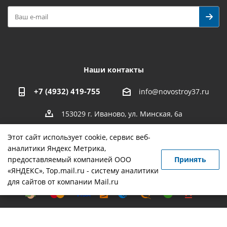
Наши контакты
+7 (4932) 419-755
info@novostroy37.ru
153029 г. Иваново, ул. Минская, 6а
Этот сайт использует cookie, сервис веб-
аналитики Яндекс Метрика,
предоставляемый компанией ООО
Принять
-
разработка
,
продвижение сайта
,
реклама
«ЯНДЕКС», Top.mail.ru - систему аналитики
для сайтов от компании Mail.ru