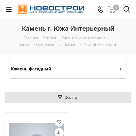
0
Камень г. Южа Интерьерный
Главная
-
Каталог
-
Строительные материалы
-
Камень облицовочный
-
Камень г. Южа Интерьерный
Камень фасадный
Фильтр