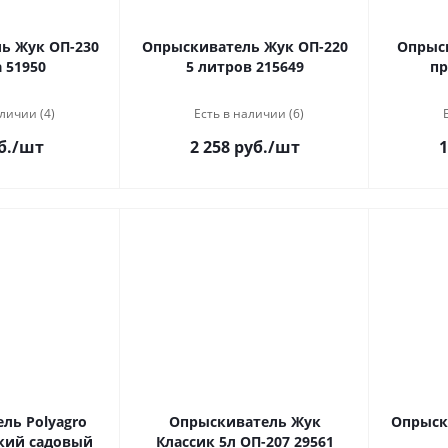
ь Жук ОП-230
Опрыскиватель Жук ОП-220
Опрыск
 51950
5 литров 215649
пр
личии (4)
Есть в наличии (6)
б.
/шт
2 258 руб.
/шт
1
ль Polyagro
Опрыскиватель Жук
Опрыск
кий садовый
Классик 5л ОП-207 29561