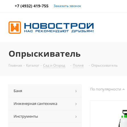
+7 (4932) 419-755
Заказать звонок
Опрыскиватель
Главная
-
Каталог
-
Сад и Огород
-
Полив
-
Опрыскиватель
По популярности
Баня
Инженерная сантехника
Инструменты