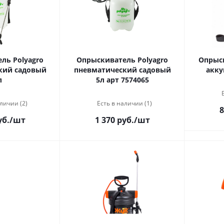
ль Polyagro
Опрыскиватель Polyagro
Опрыск
кий садовый
пневматический садовый
акку
л
5л арт 7574065
личии (2)
Есть в наличии (1)
8
уб.
/шт
1 370 руб.
/шт