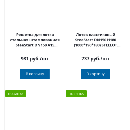
Решетка для лотка
Лоток пластиковый
стальная штампованная
SteeStart DN150 H180
SteeStart DN150 A15
(1000*196*180) STEELOT
(1000*186*15) STEELOT
арт.P1518C
арт.P1515K
981 руб.
/шт
737 руб.
/шт
В корзину
В корзину
НОВИНКА
НОВИНКА