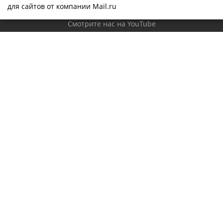
для сайтов от компании Mail.ru
Новости
Смотрите нас на YouTube
Политика конфиденциальности
Будьте всегда в курсе!
Наши контакты
+7 (4932) 419-755
info@novostroy37.ru
153029 г. Иваново, ул. Минская, 6а