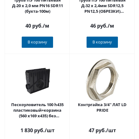
Труба ПЭ 100 питьевая
Труба ПЭ 100 питьевая
Д-20 х 2,0 мм PN16 SDR11
Д-32 х 2,4мм SDR12,5
(бухта-100м)
PN12,5 (ОБРЕЗКИ)
Распродажа
40 руб.
/м
46 руб.
/м
В корзину
В корзину
Пескоуловитель 100 h435
Контргайка 3/4'' ЛАТ LD
пластиковый+корзина
PRIDE
(560 х169 х435) без
решетки MEDIUM-
высокий борт Ecoteck
1 830 руб.
/шт
47 руб.
/шт