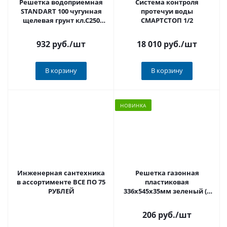
Решетка водоприемная
Система контроля
STANDART 100 чугунная
протечуи воды
щелевая грунт кл.С250
СМАРТСТОП 1/2
Ecoteck
932 руб.
/шт
18 010 руб.
/шт
В корзину
В корзину
НОВИНКА
Инженерная сантехника
Решетка газонная
в ассортименте ВСЕ ПО 75
пластиковая
РУБЛЕЙ
336х545х35мм зеленый (в
1м2-6 модулей) STEELOT
арт.PR3354G
206 руб.
/шт