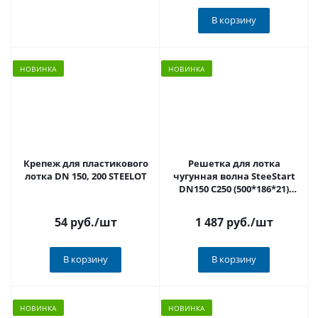
В корзину
НОВИНКА
НОВИНКА
Крепеж для пластикового
Решетка для лотка
лотка DN 150, 200 STEELOT
чугунная волна SteeStart
DN150 C250 (500*186*21)
STEELOT арт.P1505C
54 руб.
/шт
1 487 руб.
/шт
В корзину
В корзину
НОВИНКА
НОВИНКА