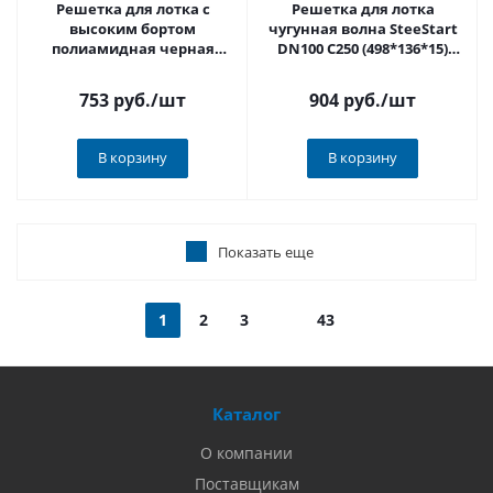
Решетка для лотка с
Решетка для лотка
высоким бортом
чугунная волна SteeStart
полиамидная черная
DN100 C250 (498*136*15)
SteeStart DN100 C250
STEELOT арт.P1005C
(499*139*44) STEELOT
753 руб.
/шт
904 руб.
/шт
арт.P1018AC
В корзину
В корзину
Показать еще
1
2
3
43
Каталог
О компании
Поставщикам