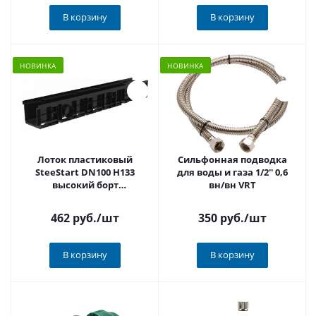
В корзину
В корзину
НОВИНКА
НОВИНКА
Лоток пластиковый
Сильфонная подводка
SteeStart DN100 H133
для воды и газа 1/2'' 0,6
высокий борт
вн/вн VRT
(1000*146*133) STEELOT
арт.P10133C
462 руб.
/шт
350 руб.
/шт
В корзину
В корзину