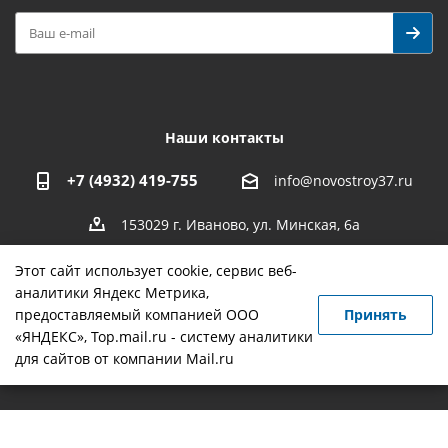
Наши контакты
+7 (4932) 419-755
info@novostroy37.ru
153029 г. Иваново, ул. Минская, 6а
Этот сайт использует cookie, сервис веб-
аналитики Яндекс Метрика,
предоставляемый компанией ООО
Принять
-
разработка
,
продвижение сайта
,
реклама
«ЯНДЕКС», Top.mail.ru - систему аналитики
для сайтов от компании Mail.ru