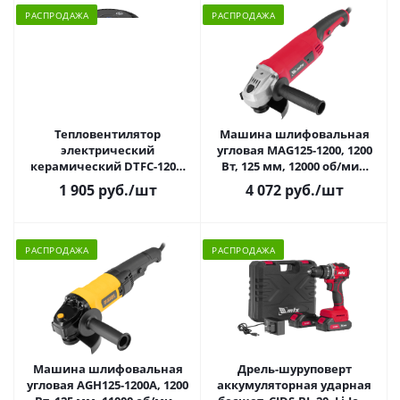
РАСПРОДАЖА
РАСПРОДАЖА
Тепловентилятор
Машина шлифовальная
электрический
угловая MAG125-1200, 1200
керамический DTFC-1200,
Вт, 125 мм, 12000 об/мин
3 режима, вентилятор,
MTX
1 905 руб.
/шт
4 072 руб.
/шт
нагрев 600/1200 Вт Denze
РАСПРОДАЖА
РАСПРОДАЖА
Машина шлифовальная
Дрель-шуруповерт
угловая AGH125-1200A, 1200
аккумуляторная ударная