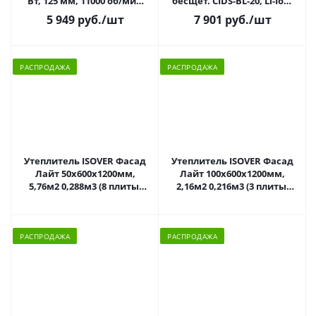
Вт, 125 мм, 11000 об/мин
бесщет. CIDS-BL-20, Li-Ion,
Denzel
20 В// MTX
5 949 руб.
/шт
7 901 руб.
/шт
РАСПРОДАЖА
РАСПРОДАЖА
Утеплитель ISOVER Фасад
Утеплитель ISOVER Фасад
Лайт 50х600х1200мм,
Лайт 100х600х1200мм,
5,76м2 0,288м3 (8 плиты)
2,16м2 0,216м3 (3 плиты)
РАСПРОДАЖА
РАСПРОДАЖА
РАСПРОДАЖА
РАСПРОДАЖА