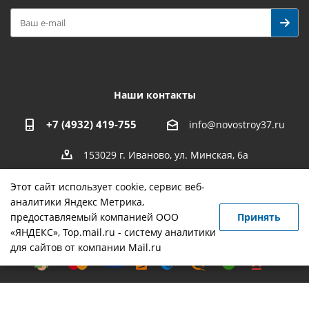
Наши контакты
+7 (4932) 419-755
info@novostroy37.ru
153029 г. Иваново, ул. Минская, 6а
Этот сайт использует cookie, сервис веб-
аналитики Яндекс Метрика,
предоставляемый компанией ООО
Принять
-
разработка
,
продвижение сайта
,
реклама
«ЯНДЕКС», Top.mail.ru - систему аналитики
для сайтов от компании Mail.ru