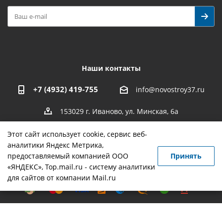
Наши контакты
+7 (4932) 419-755
info@novostroy37.ru
153029 г. Иваново, ул. Минская, 6а
Этот сайт использует cookie, сервис веб-
аналитики Яндекс Метрика,
предоставляемый компанией ООО
Принять
-
разработка
,
продвижение сайта
,
реклама
«ЯНДЕКС», Top.mail.ru - систему аналитики
для сайтов от компании Mail.ru