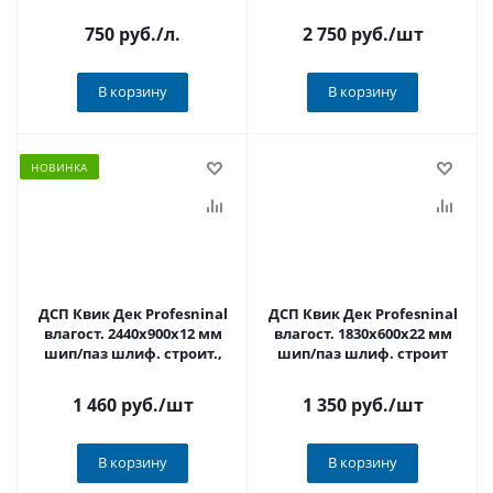
1уп-75листов
750 руб.
/л.
2 750 руб.
/шт
В корзину
В корзину
НОВИНКА
ДСП Квик Дек Profesninal
ДСП Квик Дек Profesninal
влагост. 2440х900х12 мм
влагост. 1830х600х22 мм
шип/паз шлиф. строит.,
шип/паз шлиф. строит
1 460 руб.
/шт
1 350 руб.
/шт
В корзину
В корзину