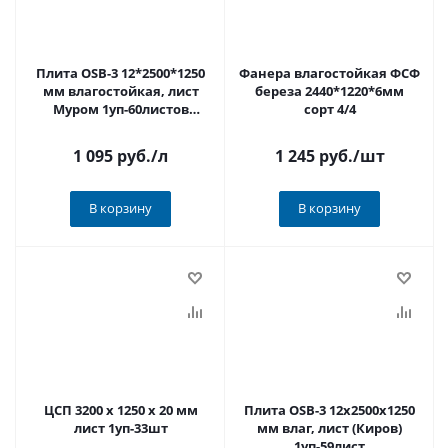
Плита OSB-3 12*2500*1250
Фанера влагостойкая ФСФ
мм влагостойкая, лист
береза 2440*1220*6мм
Муром 1уп-60листов
сорт 4/4
РАСПРОДАЖА
1 095 руб.
/л
1 245 руб.
/шт
В корзину
В корзину
ЦСП 3200 х 1250 х 20 мм
Плита OSB-3 12х2500х1250
лист 1уп-33шт
мм влаг, лист (Киров)
1уп-59лист