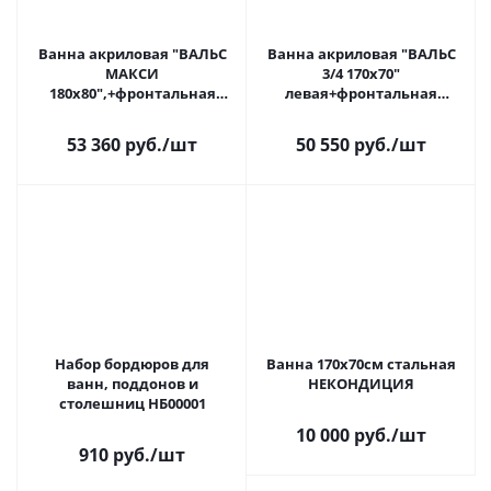
Ванна акриловая "ВАЛЬС
Ванна акриловая "ВАЛЬС
МАКСИ
3/4 170х70"
180х80",+фронтальная
левая+фронтальная
панель+каркас+слив-
панель+каркас+слив-
перелив.
перелив
53 360 руб.
/шт
50 550 руб.
/шт
Набор бордюров для
Ванна 170х70см стальная
ванн, поддонов и
НЕКОНДИЦИЯ
столешниц НБ00001
10 000 руб.
/шт
910 руб.
/шт