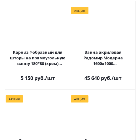
АКЦИЯ
Карниз Г-образный для
Ванна акриловая
шторы на прямоугольную
Радомир Модерна
ванну 180*80 (хром)
1600х1000
Радомир
левая+фронтальная
панель+каркас+слив
5 150 руб.
/шт
45 640 руб.
/шт
АКЦИЯ
АКЦИЯ