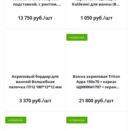
подставкой, с рантом,
Kaldewei для ванны (BM-
белая орхидея, ВИЗ
06-01-S)
А-30001
13 750 руб.
/шт
1 050 руб.
/шт
НОВИНКА
Акриловый бордюр для
Ванна акриловая Triton
ванной Волшебная
Аура 150х70 + каркас
палочка ГЛ12 180*12*12 мм
Щ0000041797 + экран
Щ0000049120
3 370 руб.
/шт
21 800 руб.
/шт
НОВИНКА
НОВИНКА