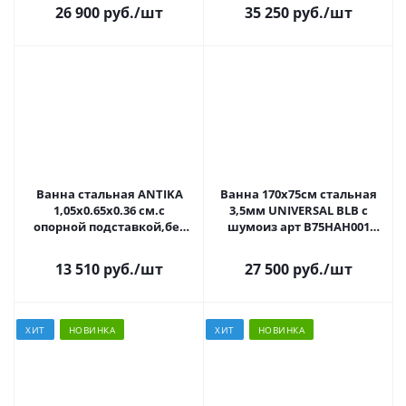
26 900 руб.
/шт
35 250 руб.
/шт
Ванна стальная ANTIKA
Ванна 170х75см стальная
1,05x0.65x0.36 cм.с
3,5мм UNIVERSAL BLB с
опорной подставкой,без
шумоиз арт B75HAH001
ранта,белая орхидея, ВИЗ
+Ножки APMSTDBL1
ОР-13300
НЕКОНДИЦИЯ
13 510 руб.
/шт
27 500 руб.
/шт
ХИТ
НОВИНКА
ХИТ
НОВИНКА