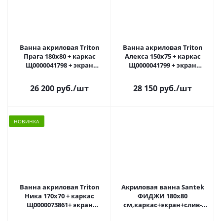
Ванна акриловая Triton
Ванна акриловая Triton
Прага 180x80 + каркас
Алекса 150х75 + каркас
Щ0000041798 + экран
Щ0000041799 + экран
Щ0000049122
Щ0000049120
26 200 руб.
/шт
28 150 руб.
/шт
НОВИНКА
Ванна акриловая Triton
Акриловая ванна Santek
Ника 170x70 + каркас
ФИДЖИ 180x80
Щ0000073861+ экран
см,каркас+экран+слив-
Щ0000062051
пер(1.WH50.1.706+1.WH30.2.483+