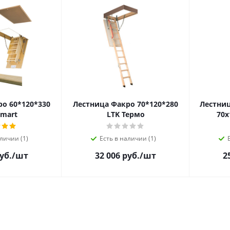
о 60*120*330
Лестница Факро 70*120*280
Лестниц
mart
LTK Термо
70х
личии (1)
Есть в наличии (1)
уб.
/шт
32 006 руб.
/шт
2