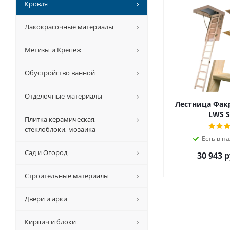
Кровля
Лакокрасочные материалы
Метизы и Крепеж
Обустройство ванной
Отделочные материалы
Лестница Факр
LWS S
Плитка керамическая,
стеклоблоки, мозаика
Есть в на
Сад и Огород
30 943 р
Строительные материалы
Двери и арки
Кирпич и блоки