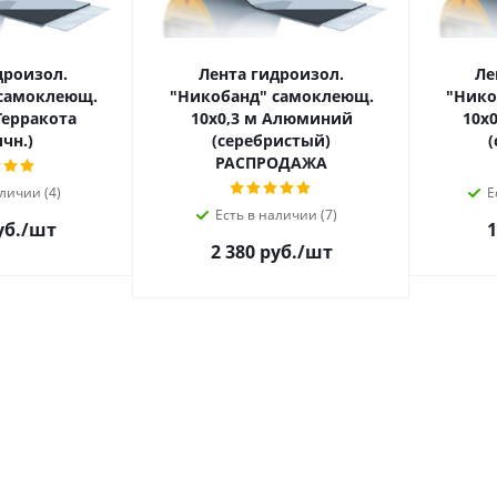
дроизол.
Лента гидроизол.
Ле
самоклеющ.
"Никобанд" самоклеющ.
"Нико
Терракота
10х0,3 м Алюминий
10х0,15
чн.)
(серебристый)
РАСПРОДАЖА
личии (4)
Е
Есть в наличии (7)
уб.
/шт
1
2 380 руб.
/шт