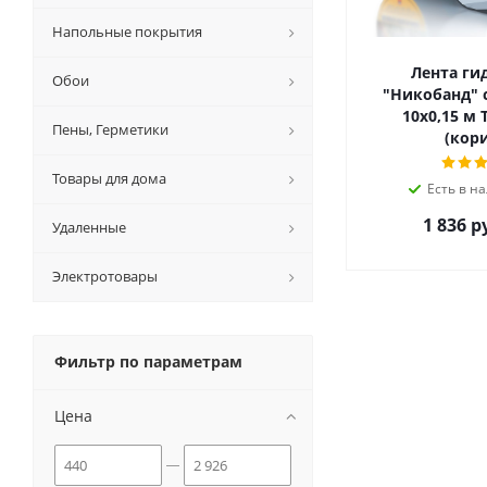
Напольные покрытия
Лента ги
Обои
"Никобанд" 
10х0,15 м 
Пены, Герметики
(кори
Товары для дома
Есть в на
1 836 р
Удаленные
Электротовары
Фильтр по параметрам
Цена