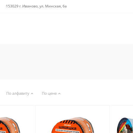
153029 г. Иваново, ул. Минская, 6а
По алфавиту
По цене