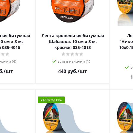
ная битумная
Лента кровельная битумная
Ле
 см x 3 м,
Шабашка, 10 см x 3 м,
"Нико
035-4016
красная 035-4013
10х0,15 м Графи
личии (4)
Есть в наличии (1)
Е
б.
/шт
440 руб.
/шт
1
РАСПРОДАЖА