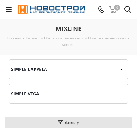
0
MIXLINE
Главная
-
Каталог
-
Обустройство ванной
-
Полотенцесушители
-
MIXLINE
SIMPLE CAPPELA
SIMPLE VEGA
Фильтр