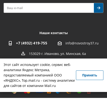
Наши контакты
+7 (4932) 419-755
info@novostroy37.ru
153029 г. Иваново, ул. Минская, 6а
Этот сайт использует cookie, сервис веб-
аналитики Яндекс Метрика,
предоставляемый компанией ООО
Принять
-
разработка
,
продвижение сайта
,
реклама
«ЯНДЕКС», Top.mail.ru - систему аналитики
для сайтов от компании Mail.ru