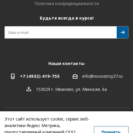
Политика конфиденциальности
Будьте всегда в курсе!
Наши контакты
+7 (4932) 419-755
info@novostroy37.ru
153029 г. Иваново, ул. Минская, 6а
Этот сайт использует cookie, сервис веб-
-
разработка
,
продвижение сайта
,
реклама
аналитики Яндекс Метрика,
предоставляемый компанией ООО
Принять